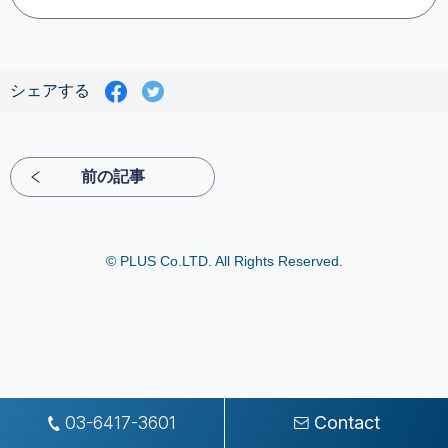
Facebook
Twitter
シェアする
で
で
シ
シ
ェ
ェ
ア
ア
前の記事
す
す
る
る
© PLUS Co.LTD. All Rights Reserved.
03-6417-3601
Contact